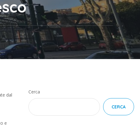
esco
Cerca
ate dal
CERCA
to e