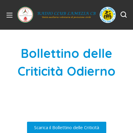
Bollettino delle
Criticità Odierno
Scarica il Bollettino delle Criticità