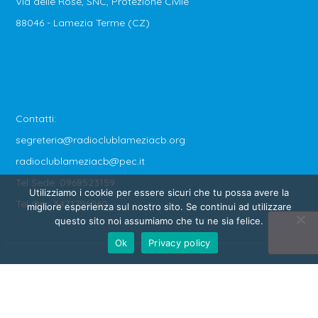
Via delle Rose, SNC, Protezione Civile
88046 - Lamezia Terme (CZ)
Contatti:
segreteria@radioclublameziacb.org
radioclublameziacb@pec.it
Tel Sede: 0968523159
Utilizziamo i cookie per essere sicuri che tu possa avere la
Tel Op.: 3471796060
migliore esperienza sul nostro sito. Se continui ad utilizzare
questo sito noi assumiamo che tu ne sia felice.
Ok
Privacy policy
Copyright © 2020 - 2026 Radio Club Lamezia C.B. - O.d.V. -
Hosted by
TLCWEB.IT
- Tutti i diritti sono riservati -
Privacy &
Cookie Policy