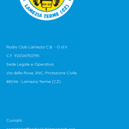
Radio Club Lamezia C.B. - O.d.V.
C.F. 92006750795
Sede Legale e Operativa
Via delle Rose, SNC, Protezione Civile
88046 - Lamezia Terme (CZ)
Contatti:
segreteria@radioclublameziacb.org